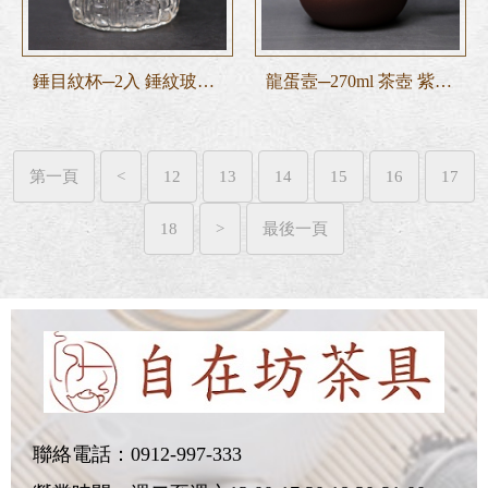
錘目紋杯─2入 錘紋玻璃杯
龍蛋壼─270ml 茶壺 紫砂壺
第一頁
<
12
13
14
15
16
17
18
>
最後一頁
聯絡電話：
0912-997-333