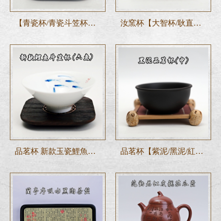
【青瓷杯/青瓷斗笠杯─80ml/45ml】青瓷杯
汝窯杯【大智杯/耿直杯─65ml/75ml（豆青/天青】汝窯茶杯
品茗杯 新款玉瓷鯉魚斗笠杯 鯉魚杯
品茗杯【紫泥/黑泥/紅泥品茗杯─50ml】紫砂杯