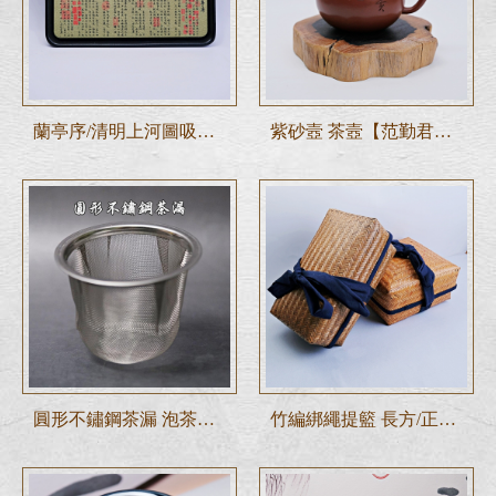
蘭亭序/清明上河圖吸水黑陶壼墊 吸水壼承
紫砂壼 茶壼【范勤君紅皮龍茄瓜壼-170ml】工藝師手作
圓形不鏽鋼茶漏 泡茶用 過濾網
竹編綁繩提籃 長方/正方 編織收納籃