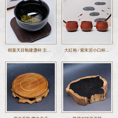
樹葉天目釉建盞杯 主人杯 品茗杯
大紅袍 / 紫朱泥小口杯─50ml