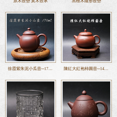
原木壼墊 實木壼承
黑檀木隨形壼墊
徐霞紫朱泥小瓜壼─170ml 茶壼 紫砂壼 工藝師手作
陳紅大紅袍柿圓壼─140ml 茶壼 紫砂壼 工藝師手作