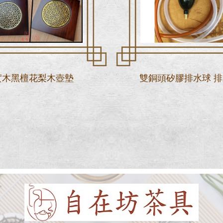
實木黑檀花梨木壺墊
雙銅頭矽膠排水球 