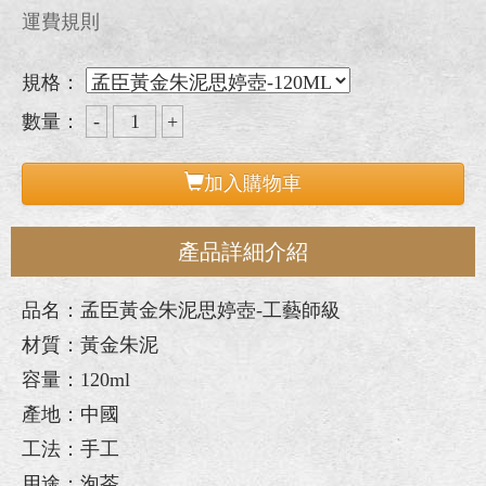
運費規則
規格：
數量：
加入購物車
產品詳細介紹
品名：孟臣黃金朱泥思婷壺-工藝師級
材質：黃金朱泥
容量：120ml
產地：中國
工法：手工
用途：泡茶