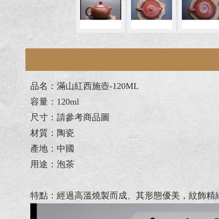
品名：滿山紅西施壺-120ML
容量：120ml
尺寸：請參考商品圖
材質：陶瓷
產地：中國
用途：泡茶
特點：經過高溫燒製而成、其形態優美，紋飾精