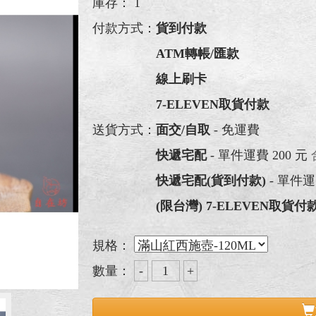
庫存：
1
付款方式：
貨到付款
ATM轉帳/匯款
線上刷卡
7-ELEVEN取貨付款
送貨方式：
面交/自取
- 免運費
快遞宅配
- 單件運費 200 元
快遞宅配(貨到付款)
- 單件運
(限台灣) 7-ELEVEN取貨付
規格：
數量：