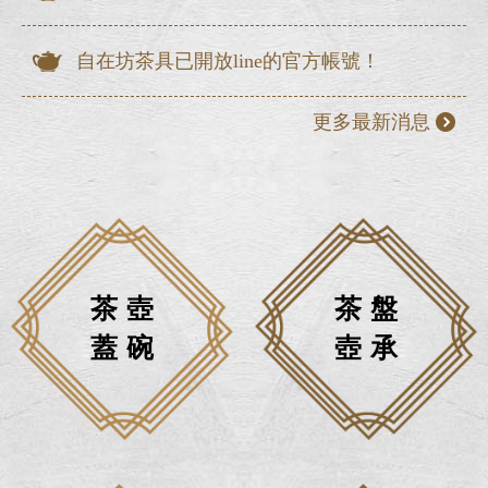
自在坊茶具已開放line的官方帳號！
更多最新消息
茶壺
茶盤
蓋碗
壺承