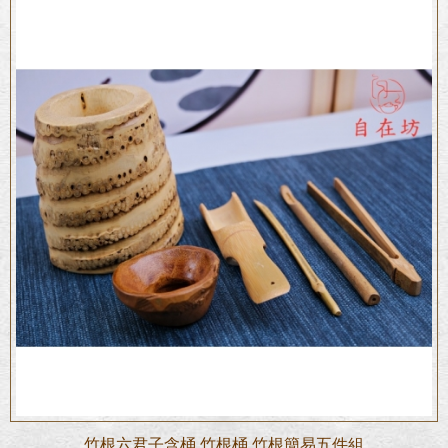
竹根六君子含桶 竹根桶 竹根簡易五件組