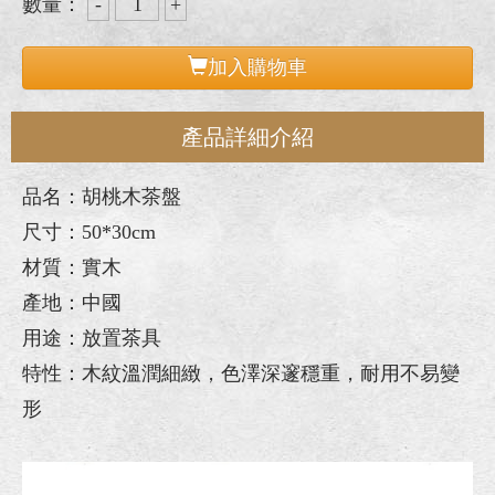
數量：
加入購物車
產品詳細介紹
品名：胡桃木茶盤
尺寸：50*30cm
材質：實木
產地：中國
用途：放置茶具
特性：木紋溫潤細緻，色澤深邃穩重，耐用不易變
形