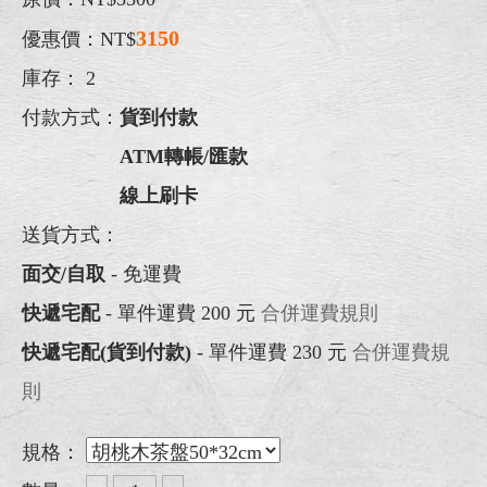
3150
優惠價：NT$
庫存：
2
付款方式：
貨到付款
ATM轉帳/匯款
線上刷卡
送貨方式：
面交/自取
- 免運費
快遞宅配
- 單件運費 200 元
合併運費規則
快遞宅配(貨到付款)
- 單件運費 230 元
合併運費規
則
規格：