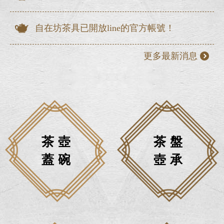
自在坊茶具已開放line的官方帳號！
更多最新消息
茶壺
茶盤
蓋碗
壺承