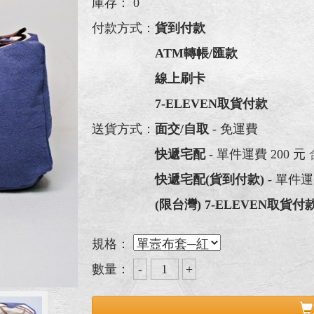
庫存：
0
付款方式：
貨到付款
ATM轉帳/匯款
線上刷卡
7-ELEVEN取貨付款
送貨方式：
面交/自取
- 免運費
快遞宅配
- 單件運費 200 元
快遞宅配(貨到付款)
- 單件運
(限台灣) 7-ELEVEN取貨付
規格：
數量：