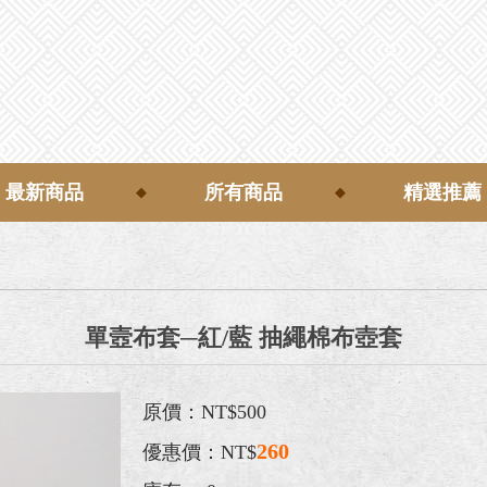
最新商品
所有商品
精選推薦
單壼布套─紅/藍 抽繩棉布壺套
原價：NT$500
260
優惠價：NT$