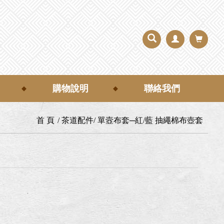
購物說明
聯絡我們
首 頁
茶道配件
單壼布套─紅/藍 抽繩棉布壺套