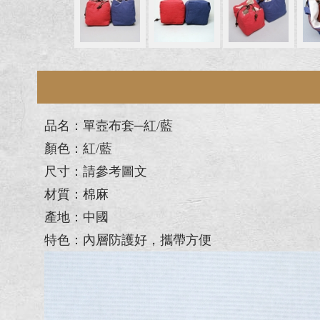
品名：單壼布套─紅/藍
顏色：紅/藍
尺寸：請參考圖文
材質：棉麻
產地：中國
特色：內層防護好，攜帶方便