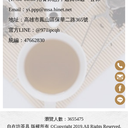
Email：
yi.ppp@msa.hinet.net
地址：
高雄市鳳山區保華二路365號
官方LINE：@971ipcqh
統編：47662830
瀏覽人數：3655475
自在坊茶具 版權所有 ©Copyright 2019.All Rights Reserved.