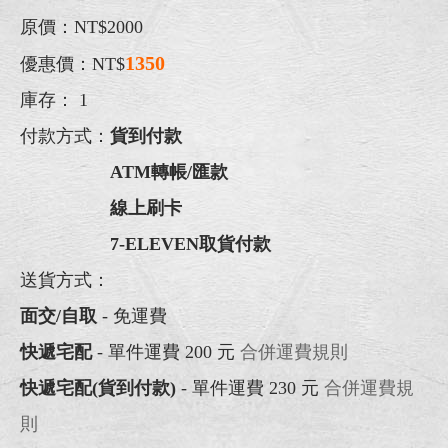
原價：NT$2000
1350
優惠價：NT$
庫存：
1
付款方式：
貨到付款
ATM轉帳/匯款
線上刷卡
7-ELEVEN取貨付款
送貨方式：
面交/自取
- 免運費
快遞宅配
- 單件運費 200 元
合併運費規則
快遞宅配(貨到付款)
- 單件運費 230 元
合併運費規
則