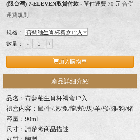
(限台灣) 7-ELEVEN取貨付款
- 單件運費 70 元
合併
運費規則
規格：
數量：
加入購物車
產品詳細介紹
品名：齊藍釉生肖杯禮盒12入
禮盒內容：鼠/牛/虎/兔/龍/蛇/馬/羊/猴/雞/狗/豬
容量：90ml
尺寸：請參考商品描述
材質：陶製