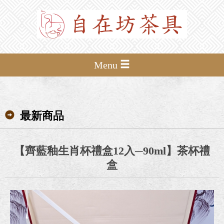
Menu
最新商品
【齊藍釉生肖杯禮盒12入─90ml】茶杯禮
盒