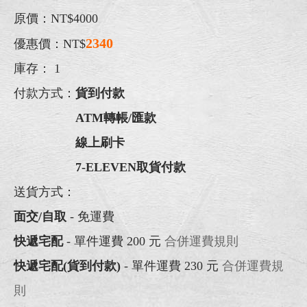
原價：NT$4000
2340
優惠價：NT$
庫存：
1
付款方式：
貨到付款
ATM轉帳/匯款
線上刷卡
7-ELEVEN取貨付款
送貨方式：
面交/自取
- 免運費
快遞宅配
- 單件運費 200 元
合併運費規則
快遞宅配(貨到付款)
- 單件運費 230 元
合併運費規
則