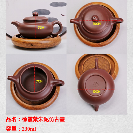
品名：徐霞紫朱泥仿古壺
容量：230ml