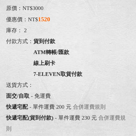
原價：NT$3000
1520
優惠價：NT$
庫存：
2
付款方式：
貨到付款
ATM轉帳/匯款
線上刷卡
7-ELEVEN取貨付款
送貨方式：
面交/自取
- 免運費
快遞宅配
- 單件運費 200 元
合併運費規則
快遞宅配(貨到付款)
- 單件運費 230 元
合併運費規
則