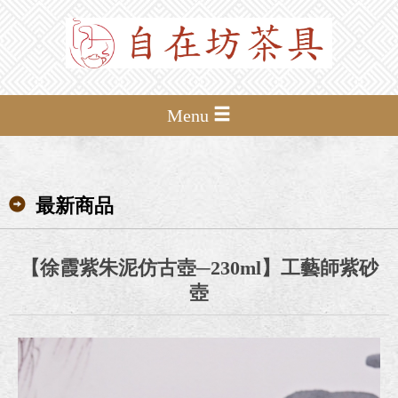
Menu
最新商品
【徐霞紫朱泥仿古壺─230ml】工藝師紫砂
壺