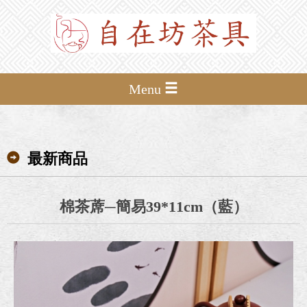
Menu
最新商品
棉茶蓆─簡易39*11cm（藍）