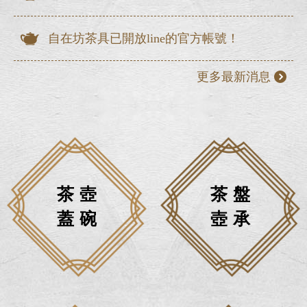
自在坊茶具已開放line的官方帳號！
更多最新消息
茶壺
茶盤
蓋碗
壺承