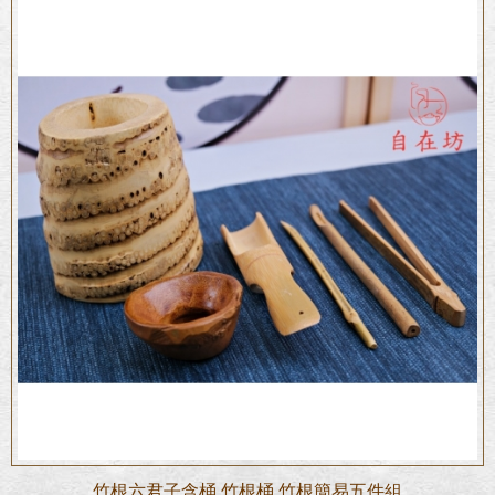
竹根六君子含桶 竹根桶 竹根簡易五件組